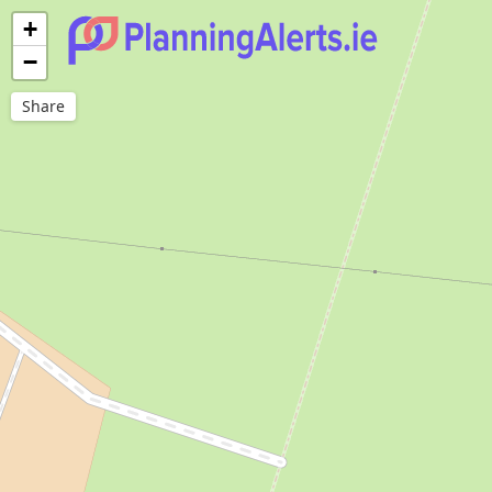
+
−
Share