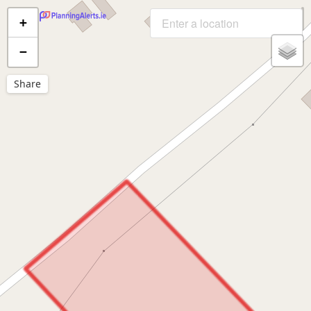
+
−
Share